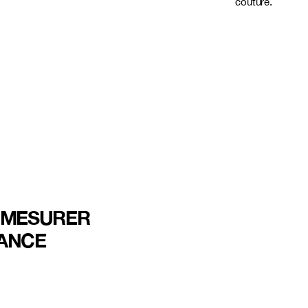
couture.
T MESURER
ANCE
FRANCE
CANADA